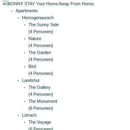
Zum
Main
Main
Main
Main
Main
Main
Main
Main
Main
Inhalt
Menu
Menu
Menu
Menu
Menu
Menu
Menu
Menu
Menu
Apartments
springen
Herzogenaurach
The Sunny Side
(4 Personen)
Nature
(4 Personen)
The Garden
(4 Personen)
Bird
(4 Personen)
Landshut
The Gallery
(4 Personen)
The Monument
(6 Personen)
Lörrach
The Voyage
(6 Personen)