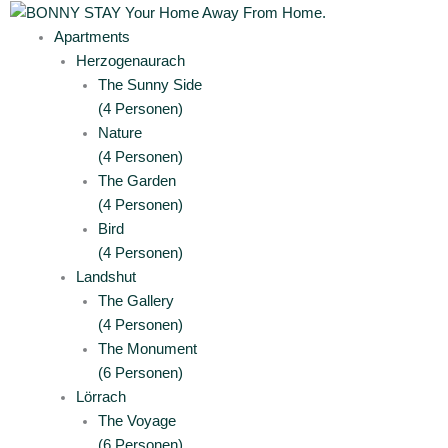
Zum
Main
Main
Main
Main
Main
Main
Main
Main
Main
Inhalt
Menu
Menu
Menu
Menu
Menu
Menu
Menu
Menu
Menu
Apartments
springen
Herzogenaurach
The Sunny Side
(4 Personen)
Nature
(4 Personen)
The Garden
(4 Personen)
Bird
(4 Personen)
Landshut
The Gallery
(4 Personen)
The Monument
(6 Personen)
Lörrach
The Voyage
(6 Personen)